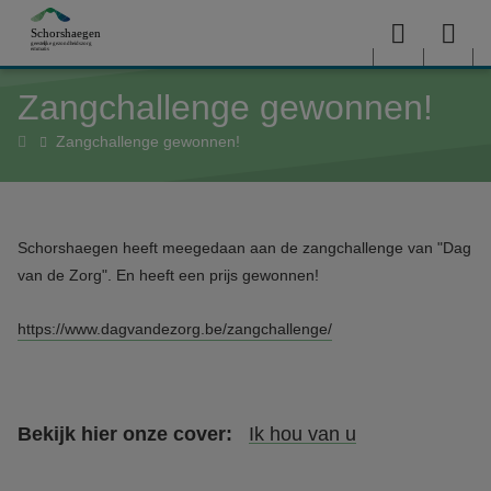
Overslaan en naar de inhoud gaan
Menu
Sea
Zangchallenge gewonnen!
me
Home
Zangchallenge gewonnen!
Schorshaegen heeft meegedaan aan de zangchallenge van "Dag
van de Zorg". En heeft een prijs gewonnen!
https://www.dagvandezorg.be/zangchallenge/
Bekijk hier onze cover:
Ik hou van u