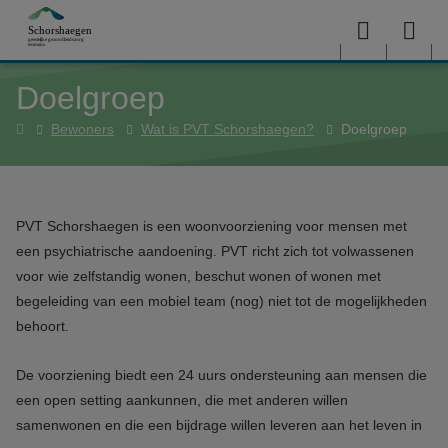
Overslaan en naar de inhoud gaan
Menu
Sea
Doelgroep
me
Home
Bewoners
Wat is PVT Schorshaegen?
Doelgroep
PVT Schorshaegen is een woonvoorziening voor mensen met
een psychiatrische aandoening. PVT richt zich tot volwassenen
voor wie zelfstandig wonen, beschut wonen of wonen met
begeleiding van een mobiel team (nog) niet tot de mogelijkheden
behoort.
De voorziening biedt een 24 uurs ondersteuning aan mensen die
een open setting aankunnen, die met anderen willen
samenwonen en die een bijdrage willen leveren aan het leven in