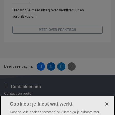
Hier vind je meer uitleg over verblijfsduur en
verblijfskosten.
MEER OVER PRAKTISCH
Facebook
Linkedin
Twitter
E-mail
Deel deze pagina
Contacteer ons
Contact en route
Cookies: je kiest wat werkt
Volg ons
Facebook
Door op ‘Alle cookies toestaan’ te klikken ga je akkoord met