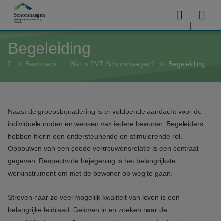
Overslaan en naar de inhoud gaan
Menu
Sea
Begeleiding
me
Home
Bewoners
Wat is PVT Schorshaegen?
Begeleiding
Naast de groepsbenadering is er voldoende aandacht voor de
individuele noden en wensen van iedere bewoner. Begeleiders
hebben hierin een ondersteunende en stimulerende rol.
Opbouwen van een goede vertrouwensrelatie is een centraal
gegeven. Respectvolle bejegening is het belangrijkste
werkinstrument om met de bewoner op weg te gaan.
Streven naar zo veel mogelijk kwaliteit van leven is een
belangrijke leidraad. Geloven in en zoeken naar de