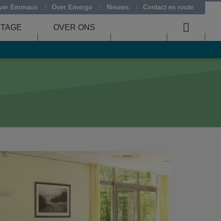
ver Emmaus
Over Emergo
Nieuws
Contact en route
STAGE
OVER ONS
Searc
menu