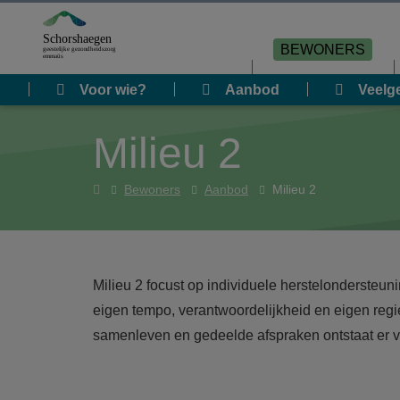
Overslaan en naar de inhoud gaan
BEWONERS
Voor wie?
Aanbod
Veelg
Milieu 2
Home
Bewoners
Aanbod
Milieu 2
Milieu 2 focust op individuele herstelondersteun
eigen tempo, verantwoordelijkheid en eigen reg
samenleven en gedeelde afspraken ontstaat er 