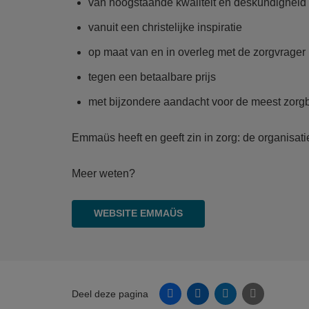
van hoogstaande kwaliteit en deskundigheid
vanuit een christelijke inspiratie
op maat van en in overleg met de zorgvrager
tegen een betaalbare prijs
met bijzondere aandacht voor de meest zor
Emmaüs heeft en geeft zin in zorg: de organisatie
Meer weten?
WEBSITE EMMAÜS
Facebook
Linkedin
Twitter
E-mail
Deel deze pagina