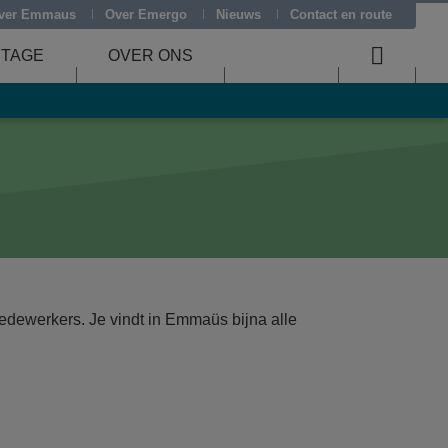
ver Emmaus
Over Emergo
Nieuws
Contact en route
STAGE
OVER ONS
Searc
menu
ewerkers. Je vindt in Emmaüs bijna alle