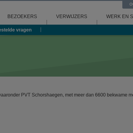
O
BEZOEKERS
VERWIJZERS
WERK EN 
estelde vragen
waaronder PVT Schorshaegen, met meer dan 6600 bekwame med