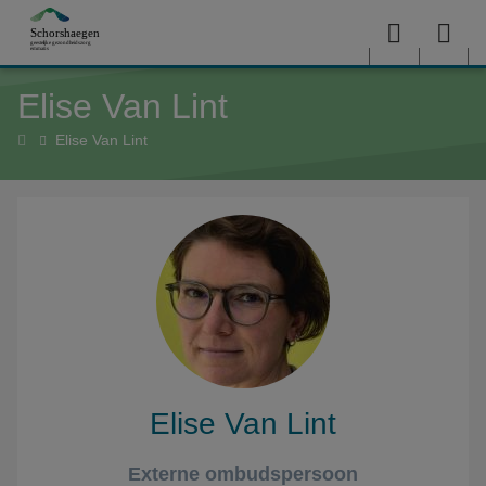
Overslaan en naar de inhoud gaan
Menu
Sea
Elise Van Lint
me
Home
Elise Van Lint
Elise Van Lint
Externe ombudspersoon